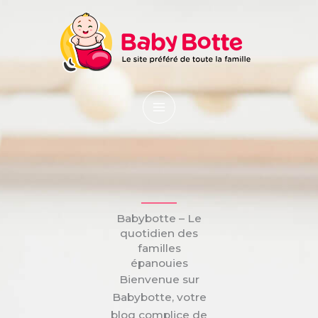
Aller
Main
au
Menu
contenu
Babybotte – Le
quotidien des
familles
épanouies
Bienvenue sur
Babybotte, votre
blog complice de