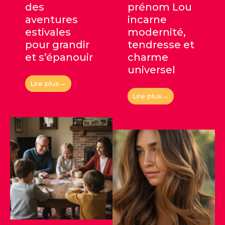
des
prénom Lou
aventures
incarne
estivales
modernité,
pour grandir
tendresse et
et s’épanouir
charme
universel
Lire plus→
Lire plus→