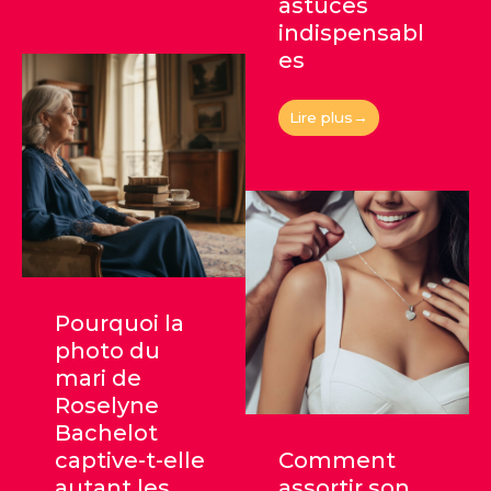
astuces
indispensabl
es
Lire plus→
Pourquoi la
photo du
mari de
Roselyne
Bachelot
captive-t-elle
Comment
autant les
assortir son