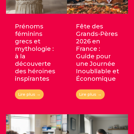
Prénoms
Fête des
féminins
Grands-Pères
grecs et
2026 en
mythologie :
France :
à la
Guide pour
découverte
une Journée
des héroïnes
Inoubliable et
inspirantes
Économique
Lire plus →
Lire plus →