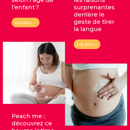
selon l’âge de
les raisons
l’enfant ?
surprenantes
derrière le
geste de tirer
Lire plus →
la langue
Lire plus→
Peach me :
découvrez ce