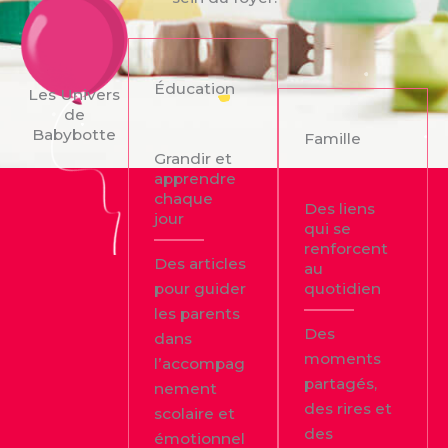
Éducation
Les Univers
de
Babybotte
Famille
Grandir et
apprendre
chaque
Des liens
jour
qui se
renforcent
Des articles
au
pour guider
quotidien
les parents
Des
dans
moments
l’accompag
partagés,
nement
des rires et
scolaire et
des
émotionnel