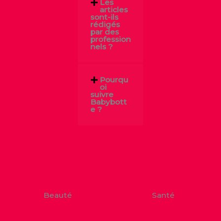
Les
articles
sont-ils
rédigés
par des
profession
nels ?
Pourqu
oi
suivre
Babybott
e ?
Beauté
Santé