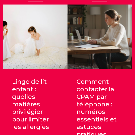
Linge de lit
Comment
enfant :
contacter la
quelles
CPAM par
matières
téléphone :
privilégier
numéros
pour limiter
essentiels et
les allergies
astuces
pratiques