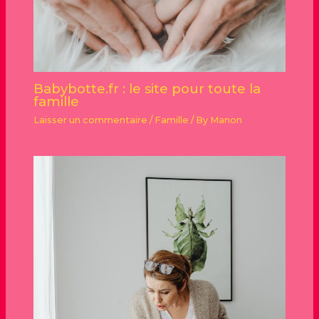
Babybotte.fr : le site pour toute la
famille
Laisser un commentaire
/
Famille
/ By
Manon