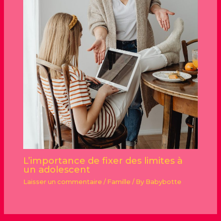
L’importance de fixer des limites à
un adolescent
Laisser un commentaire
/
Famille
/ By
Babybotte