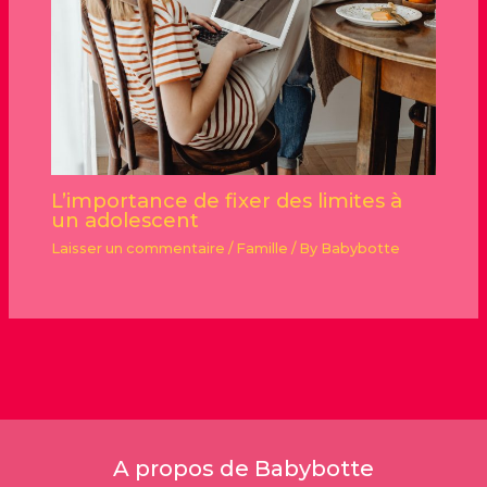
L’importance de fixer des limites à
un adolescent
Laisser un commentaire
/
Famille
/ By
Babybotte
A propos de Babybotte