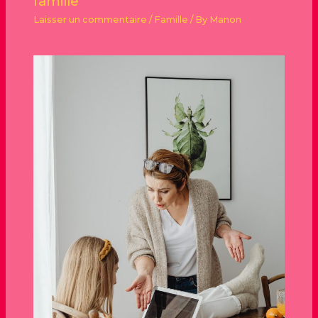
famille
Laisser un commentaire
/
Famille
/ By
Manon