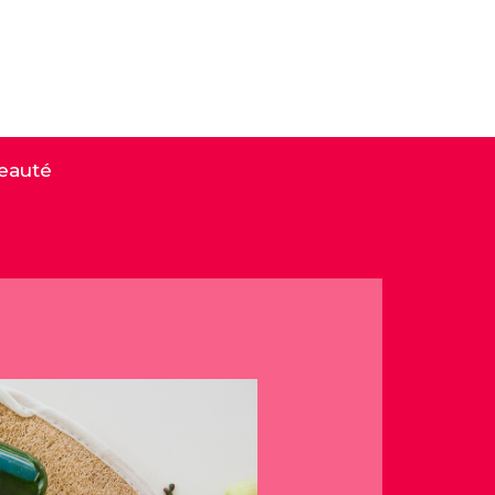
eauté