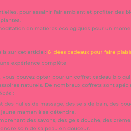
ielles, pour assainir l’air ambiant et profiter des bi
plantes.
méditation en matières écologiques pour un momen
s sur cet article :
6 idées cadeaux pour faire plai
r une expérience complète
n, vous pouvez opter pour un coffret cadeau bio qu
essoires naturels. De nombreux coffrets sont spéc
ébés :
t des huiles de massage, des sels de bain, des bou
la jeune maman à se détendre.
comprenant des savons, des gels douche, des crème
prendre soin de sa peau en douceur.