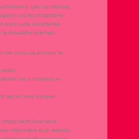
couchement. Les hormones
ugeurs ou les éruptions
est donc une excellente
à la nouvelle maman.
le de coco ou encore le
resser.
lmer les irritations et
rit après une longue
 cherchent à se faire
 pour répondre à un besoin
ur découvrir de nouveaux