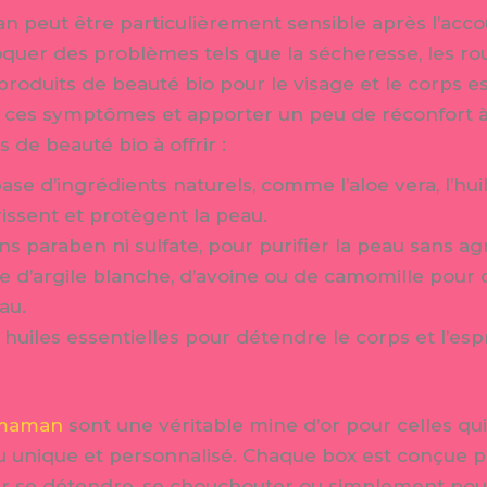
n peut être particulièrement sensible après l’ac
quer des problèmes tels que la sécheresse, les ro
 produits de beauté bio pour le visage et le corps 
r ces symptômes et apporter un peu de réconfort 
 de beauté bio à offrir :
e d’ingrédients naturels, comme l’aloe vera, l’hui
rissent et protègent la peau.
s paraben ni sulfate, pour purifier la peau sans ag
d’argile blanche, d’avoine ou de camomille pour ca
au.
uiles essentielles pour détendre le corps et l’esp
 maman
sont une véritable mine d’or pour celles qui
deau unique et personnalisé. Chaque box est conçue
our se détendre, se chouchouter ou simplement po