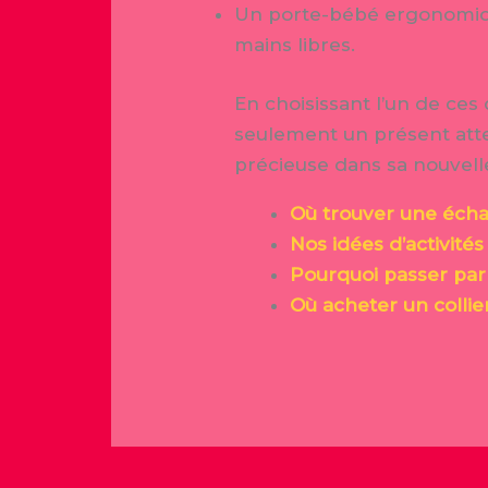
Un porte-bébé ergonomiqu
mains libres.
En choisissant l’un de ces
seulement un présent att
précieuse dans sa nouvell
Où trouver une éch
Nos idées d’activités
Pourquoi passer par
Où acheter un collie