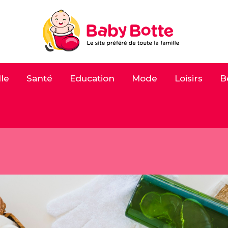
le
Santé
Education
Mode
Loisirs
B