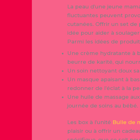
La peau d’une jeune mama
fluctuantes peuvent provo
cutanées. Offrir un set de
idée pour aider à soulage
Parmi les idées de produits
Une crème hydratante à bas
beurre de karité, qui nour
Un soin nettoyant doux san
Un masque apaisant à base 
redonner de l’éclat à la pe
Une huile de massage aux h
journée de soins au bébé.
Les box à l’unité
Bulle de
plaisir ou à offrir un ca
spécifique, que ce soit p