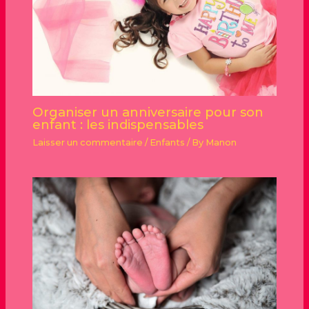
Organiser un anniversaire pour son
enfant : les indispensables
Laisser un commentaire
/
Enfants
/ By
Manon