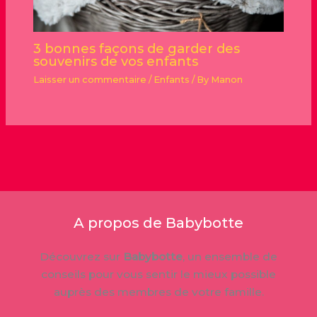
3 bonnes façons de garder des
souvenirs de vos enfants
Laisser un commentaire
/
Enfants
/ By
Manon
A propos de Babybotte
Découvrez sur
Babybotte
, un ensemble de
conseils pour vous sentir le mieux possible
auprès des membres de votre famille.