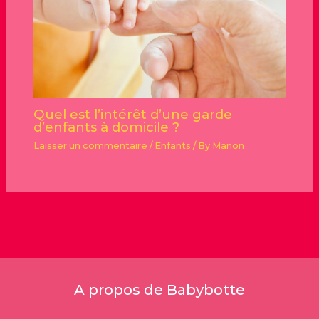
Quel est l’intérêt d’une garde
d’enfants à domicile ?
Laisser un commentaire
/
Enfants
/ By
Manon
A propos de Babybotte