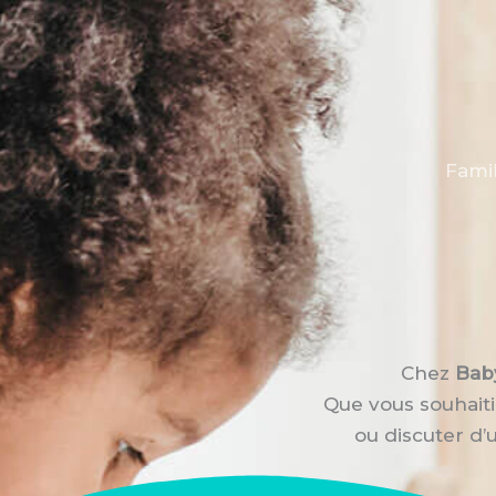
Aller
au
contenu
Famil
Chez
Bab
Que vous souhaiti
ou discuter d’