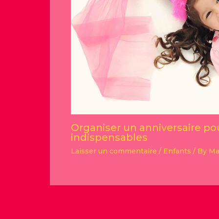
Organiser un anniversaire pou
indispensables
Laisser un commentaire
/
Enfants
/ By
Ma