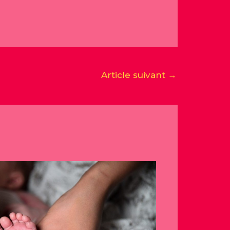
Article suivant
→