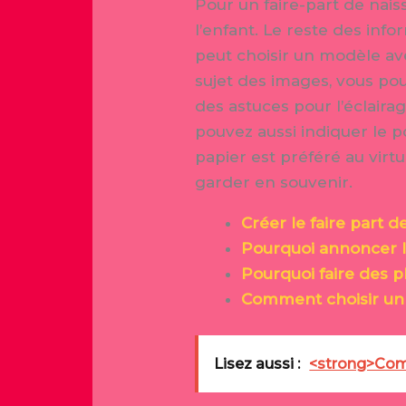
Pour un faire-part de nais
l’enfant. Le reste des inf
peut choisir un modèle av
sujet des images, vous po
des astuces pour l’éclaira
pouvez aussi indiquer le p
papier est préféré au virt
garder en souvenir.
Créer le faire part 
Pourquoi annoncer la
Pourquoi faire des 
Comment choisir un
Lisez aussi :
<strong>Comm