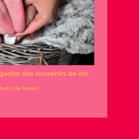
garder des souvenirs de vos
fants
/ By
Manon