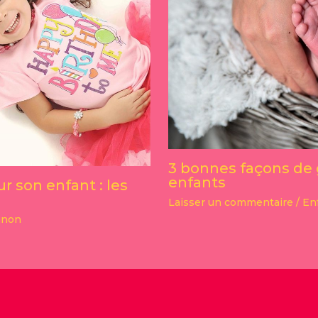
3 bonnes façons de 
enfants
r son enfant : les
Laisser un commentaire
/
En
non