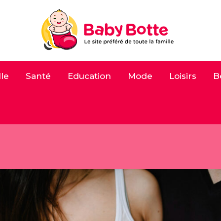
le
Santé
Education
Mode
Loisirs
B