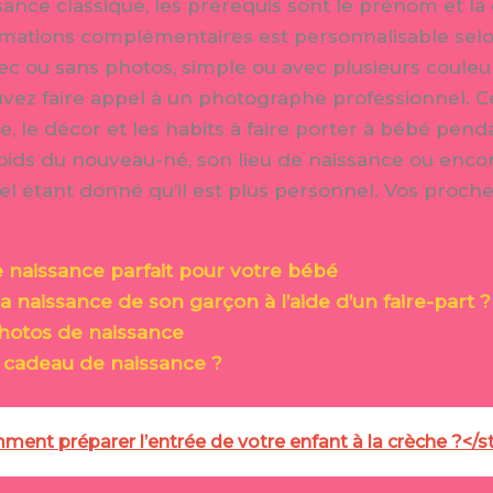
sance classique, les prérequis sont le prénom et l
ormations complémentaires est personnalisable selo
ec ou sans photos, simple ou avec plusieurs couleu
uvez faire appel à un photographe professionnel. 
ge, le décor et les habits à faire porter à bébé pen
oids du nouveau-né, son lieu de naissance ou encore
uel étant donné qu’il est plus personnel. Vos proch
de naissance parfait pour votre bébé
 naissance de son garçon à l’aide d’un faire-part ?
photos de naissance
 cadeau de naissance ?
ent préparer l’entrée de votre enfant à la crèche ?</s