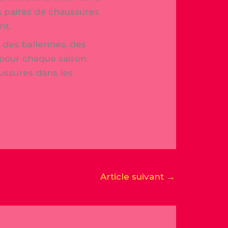
es paires de chaussures
nt.
 des ballerines, des
s pour chaque saison.
aussures dans les
Article suivant
→