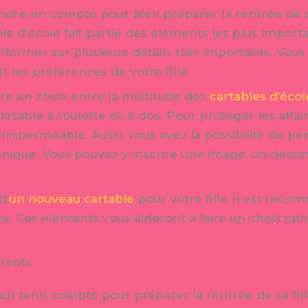
dre en compte pour bien préparer la rentrée de sa 
able d’école fait partie des éléments les plus importa
 s’informer sur plusieurs détails très importants. V
 les préférences de votre fille.
ire un choix entre la multitude des
cartables d’école
rtable à roulette ou à dos. Pour protéger les affaires
c imperméable. Aussi, vous avez la possibilité de pe
 unique. Vous pouvez y inscrire une image, un dessi
d’
un nouveau cartable
pour votre fille, il est rec
me. Ces éléments vous aideront à faire un choix opt
ments
aut tenir compte pour préparer la rentrée de sa fill