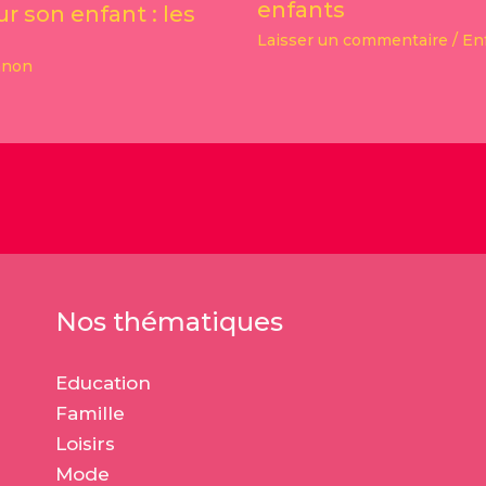
enfants
r son enfant : les
Laisser un commentaire
/
En
non
Nos thématiques
Education
Famille
Loisirs
Mode