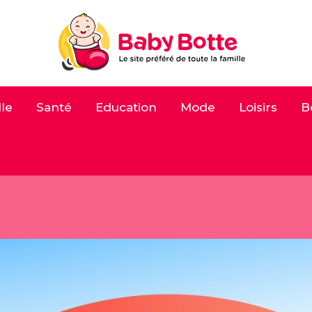
le
Santé
Education
Mode
Loisirs
B