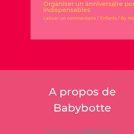
Organiser un anniversaire pou
indispensables
Laisser un commentaire
/
Enfants
/ By
Ma
A propos de
Babybotte
Découvrez sur
Babybotte
, un