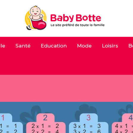
le
Santé
Education
Mode
Loisirs
B