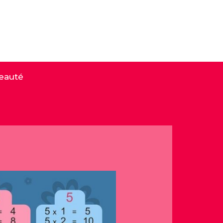
eauté