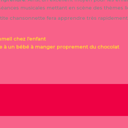
séances musicales mettant en scène des thèmes liés
etite chansonnette fera apprendre très rapidement 
meil chez l’enfant
 à un bébé à manger proprement du chocolat