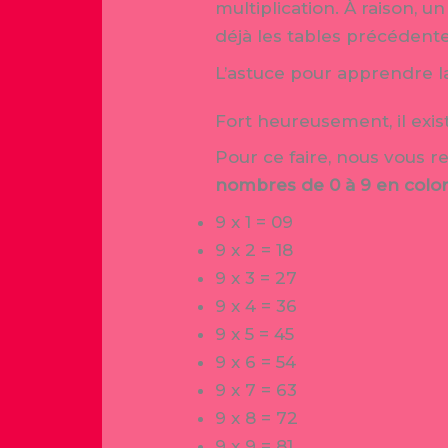
multiplication. À raison, u
déjà les tables précédente
L’astuce pour apprendre l
Fort heureusement, il exis
Pour ce faire, nous vous r
nombres de 0 à 9 en colon
9 x 1 = 09
9 x 2 = 18
9 x 3 = 27
9 x 4 = 36
9 x 5 = 45
9 x 6 = 54
9 x 7 = 63
9 x 8 = 72
9 x 9 = 81