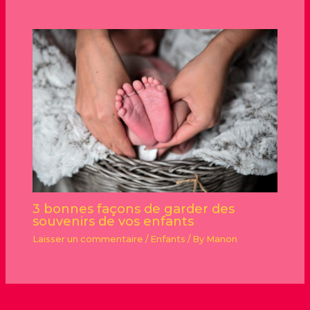
3 bonnes façons de garder des
souvenirs de vos enfants
Laisser un commentaire
/
Enfants
/ By
Manon