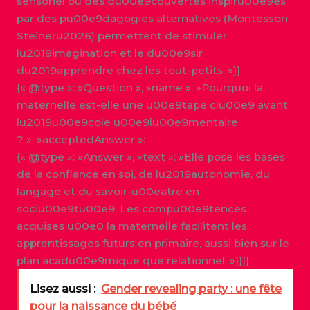
sensoriel ou des du00e9couvertes inspiru00e9es
par des pu00e9dagogies alternatives (Montessori,
Steineru2026) permettent de stimuler
lu2019imagination et le du00e9sir
du2019apprendre chez les tout-petits. »}},
{« @type »: »Question », »name »: »Pourquoi la
maternelle est-elle une u00e9tape clu00e9 avant
lu2019u00e9cole u00e9lu00e9mentaire
? », »acceptedAnswer »:
{« @type »: »Answer », »text »: »Elle pose les bases
de la confiance en soi, de lu2019autonomie, du
langage et du savoir-u00eatre en
sociu00e9tu00e9. Les compu00e9tences
acquises u00e0 la maternelle facilitent les
apprentissages futurs en primaire, aussi bien sur le
plan acadu00e9mique que relationnel. »}}]}
Lisez aussi :
Gender revealing party : une fête
pour la naissance du bébé