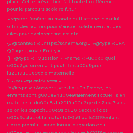
place. Cette prévention fait toute la différence
pour le parcours scolaire futur.
Préparer l’enfant au monde qui l’attend, c’est lui
offrir des racines pour s’ancrer solidement et des
ailes pour explorer sans crainte.
{« @context »: »https://schema.org », »@type »: »FA
QPage », »mainEntity »:
[{« @type »: »Question », »name »: »u00c0 quel
u00e2ge un enfant peut-il intu00e9grer
lu2019u00e9cole maternelle
? », »acceptedAnswer »:
{« @type »: »Answer », »text »: »En France, les
enfants sont gu00e9nu00e9ralement accueillis en
maternelle du00e8s lu2019u00e2ge de 2 ou 3 ans
selon les capacitu00e9s du2019accueil des
u00e9coles et la maturitu00e9 de lu2019enfant.
Cette premiu00e8re intu00e9gration doit
u00eatre progressive pour limiter lu2019angoisse