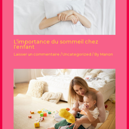
L’importance du sommeil chez
l’enfant
Laisser un commentaire
/
Uncategorized
/ By
Manon