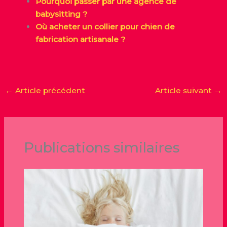
Pourquoi passer par une agence de
babysitting ?
Où acheter un collier pour chien de
fabrication artisanale ?
←
Article précédent
Article suivant
→
Publications similaires