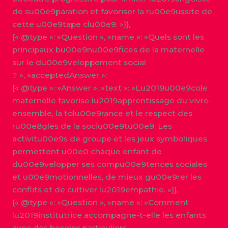
de su00e9paration et favoriser la ru00e9ussite de
cette u00e9tape clu00e9. »}},
{« @type »: »Question », »name »: »Quels sont les
principaux bu00e9nu00e9fices de la maternelle
sur le du00e9veloppement social
? », »acceptedAnswer »:
{« @type »: »Answer », »text »: »Lu2019u00e9cole
maternelle favorise lu2019apprentissage du vivre-
ensemble, la tolu00e9rance et le respect des
ru00e8gles de la sociu00e9tu00e9. Les
activitu00e9s de groupe et les jeux symboliques
permettent u00e0 chaque enfant de
du00e9velopper ses compu00e9tences sociales
et u00e9motionnelles, de mieux gu00e9rer les
conflits et de cultiver lu2019empathie. »}},
{« @type »: »Question », »name »: »Comment
lu2019institutrice accompagne-t-elle les enfants
avec des besoins particuliers