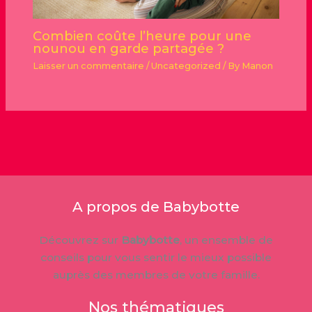
Combien coûte l’heure pour une
nounou en garde partagée ?
Laisser un commentaire
/
Uncategorized
/ By
Manon
A propos de Babybotte
Découvrez sur
Babybotte
, un ensemble de
conseils pour vous sentir le mieux possible
auprès des membres de votre famille.
Nos thématiques