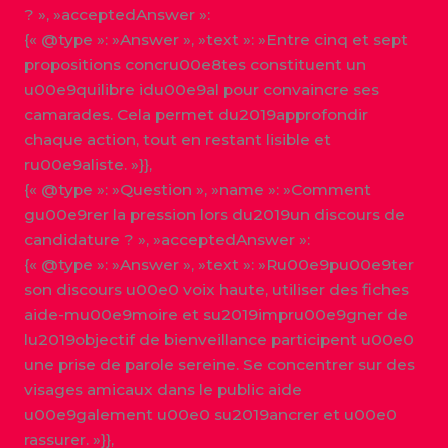
? », »acceptedAnswer »:
{« @type »: »Answer », »text »: »Entre cinq et sept
propositions concru00e8tes constituent un
u00e9quilibre idu00e9al pour convaincre ses
camarades. Cela permet du2019approfondir
chaque action, tout en restant lisible et
ru00e9aliste. »}},
{« @type »: »Question », »name »: »Comment
gu00e9rer la pression lors du2019un discours de
candidature ? », »acceptedAnswer »:
{« @type »: »Answer », »text »: »Ru00e9pu00e9ter
son discours u00e0 voix haute, utiliser des fiches
aide-mu00e9moire et su2019impru00e9gner de
lu2019objectif de bienveillance participent u00e0
une prise de parole sereine. Se concentrer sur des
visages amicaux dans le public aide
u00e9galement u00e0 su2019ancrer et u00e0
rassurer. »}},