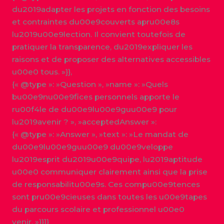
du2019adapter les projets en fonction des besoins
et contraintes du00e9couverts apru00e8s
lu2019u00e9lection. Il convient toutefois de
pratiquer la transparence, du2019expliquer les
raisons et de proposer des alternatives accessibles
u00e0 tous. »}},
{« @type »: »Question », »name »: »Quels
bu00e9nu00e9fices personnels apporte le
ru00f4le de du00e9lu00e9guu00e9 pour
lu2019avenir ? », »acceptedAnswer »:
{« @type »: »Answer », »text »: »Le mandat de
du00e9lu00e9guu00e9 du00e9veloppe
lu2019esprit du2019u00e9quipe, lu2019aptitude
u00e0 communiquer clairement ainsi que la prise
de responsabilitu00e9s. Ces compu00e9tences
sont pru00e9cieuses dans toutes les u00e9tapes
du parcours scolaire et professionnel u00e0
venir. »}}]}