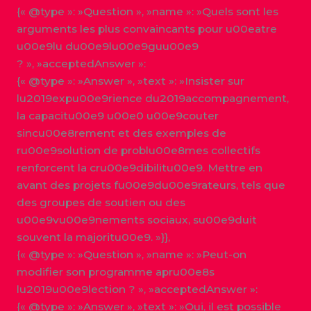
{« @type »: »Question », »name »: »Quels sont les
arguments les plus convaincants pour u00eatre
u00e9lu du00e9lu00e9guu00e9
? », »acceptedAnswer »:
{« @type »: »Answer », »text »: »Insister sur
lu2019expu00e9rience du2019accompagnement,
la capacitu00e9 u00e0 u00e9couter
sincu00e8rement et des exemples de
ru00e9solution de problu00e8mes collectifs
renforcent la cru00e9dibilitu00e9. Mettre en
avant des projets fu00e9du00e9rateurs, tels que
des groupes de soutien ou des
u00e9vu00e9nements sociaux, su00e9duit
souvent la majoritu00e9. »}},
{« @type »: »Question », »name »: »Peut-on
modifier son programme apru00e8s
lu2019u00e9lection ? », »acceptedAnswer »:
{« @type »: »Answer », »text »: »Oui, il est possible