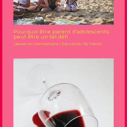
Pourquoi être parent d’adolescents
peut être un tel défi
Laisser un commentaire
/
Education
/ By
Manon