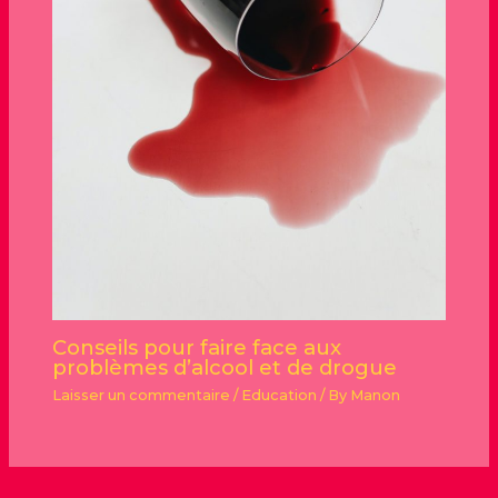
Conseils pour faire face aux
problèmes d’alcool et de drogue
Laisser un commentaire
/
Education
/ By
Manon