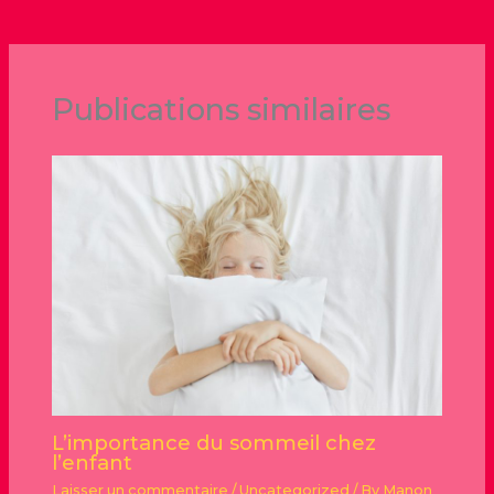
Publications similaires
L’importance du sommeil chez
l’enfant
Laisser un commentaire
/
Uncategorized
/ By
Manon