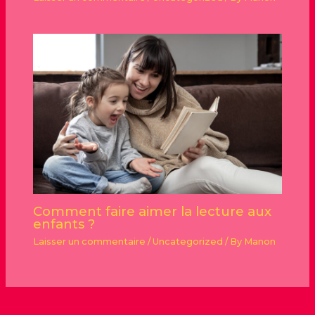
Comment faire aimer la lecture aux
enfants ?
Laisser un commentaire
/
Uncategorized
/ By
Manon