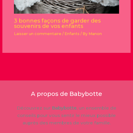
3 bonnes façons de garder des
souvenirs de vos enfants
Laisser un commentaire
/
Enfants
/ By
Manon
A propos de Babybotte
Découvrez sur
Babybotte
, un ensemble de
conseils pour vous sentir le mieux possible
auprès des membres de votre famille.