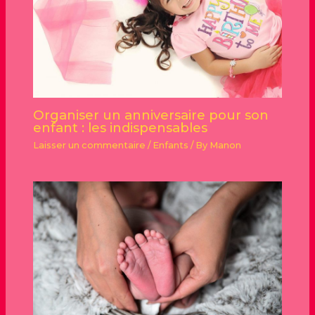
Organiser un anniversaire pour son
enfant : les indispensables
Laisser un commentaire
/
Enfants
/ By
Manon