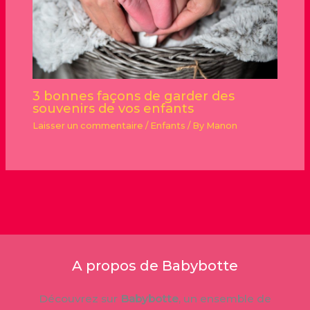
3 bonnes façons de garder des
souvenirs de vos enfants
Laisser un commentaire
/
Enfants
/ By
Manon
A propos de Babybotte
Découvrez sur
Babybotte
, un ensemble de