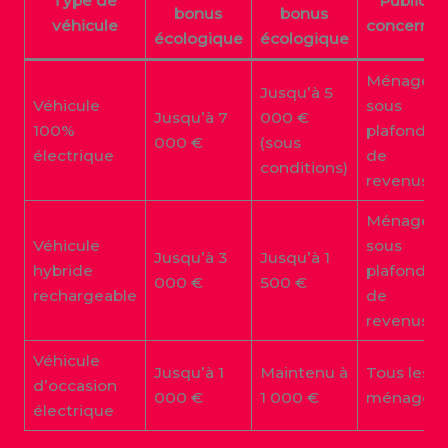
Type de
Public
bonus
bonus
véhicule
concerné
écologique
écologique
Ménages
Jusqu’à 5
Véhicule
sous
Jusqu’à 7
000 €
100%
plafond
000 €
(sous
électrique
de
conditions)
revenus
Ménages
Véhicule
sous
Jusqu’à 3
Jusqu’à 1
hybride
plafond
000 €
500 €
rechargeable
de
revenus
Véhicule
Jusqu’à 1
Maintenu à
Tous les
d’occasion
000 €
1 000 €
ménages
électrique