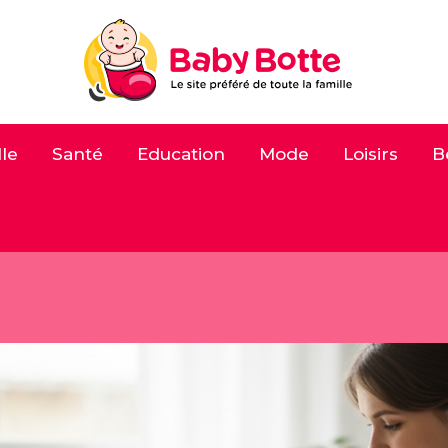
le
Santé
Education
Mode
Loisirs
B