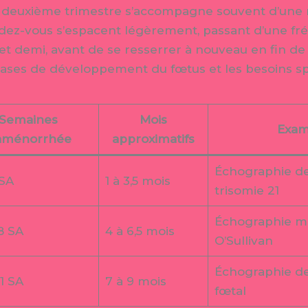
 deuxième trimestre s’accompagne souvent d’une 
ndez-vous s’espacent légèrement, passant d’une f
 et demi, avant de se resserrer à nouveau en fin de
phases de développement du fœtus et les besoins sp
Semaines
Mois
Exam
aménorrhée
approximatifs
Échographie de
 SA
1 à 3,5 mois
trisomie 21
Échographie mo
8 SA
4 à 6,5 mois
O’Sullivan
Échographie de
1 SA
7 à 9 mois
fœtal