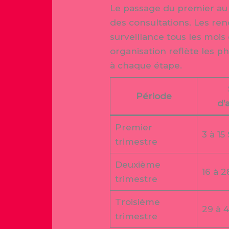
Le passage du premier au
des consultations. Les re
surveillance tous les mois
organisation reflète les 
à chaque étape.
Période
d’
Premier
3 à 15
trimestre
Deuxième
16 à 2
trimestre
Troisième
29 à 4
trimestre