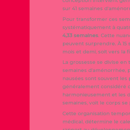
conception intervient gén
sur 41 semaines d’aménorr
Pour transformer ces sema
systématiquement à quatr
4,33 semaines
. Cette nuan
peuvent surprendre. À 15 
mois et demi, soit vers la
La grossesse se divise en t
semaines d’aménorrhée, pé
nausées sont souvent les
généralement considéré com
harmonieusement et les d
semaines, voit le corps s
Cette organisation tempore
médical, détermine le cal
rapport au développement