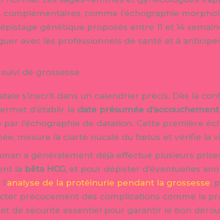
ns complémentaires, comme l’échographie morpho
 dépistage génétique proposés entre 11 et 14 sema
guer avec les professionnels de santé et à anticipe
suivi de grossesse
ale s’inscrit dans un calendrier précis. Dès la con
rmet d’établir la
date présumée d’accouchement
e par l’échographie de datation. Cette première éch
e, mesure la clarté nucale du fœtus et vérifie la vi
aman a généralement déjà effectué plusieurs prises
nt la
bêta HCG
, et pour dépister d’éventuelles a
l’
analyse de la protéinurie pendant la grossesse
, 
tecter précocement des complications comme la pr
ilet de sécurité essentiel pour garantir le bon dér