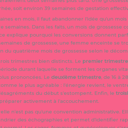
éralement deux semaines plus tard. Une grossesse
hée, soit environ 39 semaines de gestation effecti
ines en mois, il faut abandonner l’idée qu’un mois
e semaines. Dans les faits, un mois de grossesse
ce explique pourquoi les conversions donnent parfo
semaines de grossesse, une femme enceinte se tro
 fin du quatrième mois de grossesse selon le décom
rois trimestres bien distincts. Le
premier trimestr
riode durant laquelle se forment les organes vita
 plus prononcées. Le
deuxième trimestre
, de 16 à 2
me le plus agréable : l’énergie revient, le ventre
ésagréments du début s’estompent. Enfin, le
troi
e préparer activement à l’accouchement.
lle n’est pas qu’une convention administrative. Elle
endrier des échographies et permet d’identifier ra
 normal. Les sages-femmes et gynécologues s’app