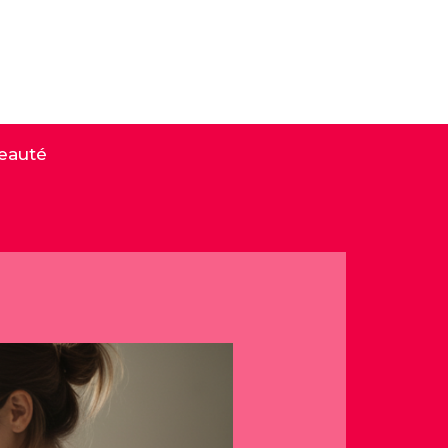
eauté