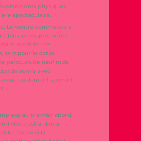
uleversements physiques
ère spectaculaire.
sse. Le ventre commence à
tables, et les premières
rtant, derrière ces
 tant pour le corps
ce parcours de neuf mois
ssi de suivre avec
 marque également souvent
t.
omplexe au premier abord.
norrhée
, c’est-à-dire à
iable, même si la