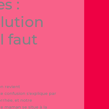
s :
lution
l faut
n revient
e confusion s’explique par
rrhée, et notre
re maman se situe à la