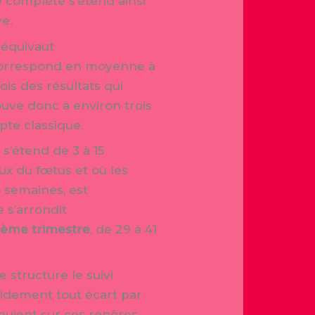
 complète s’étend ainsi
ve.
 équivaut
 correspond en moyenne à
is des résultats qui
uve donc à environ trois
pte classique.
e
s’étend de 3 à 15
ux du fœtus et où les
8 semaines, est
 s’arrondit
sième trimestre
, de 29 à 41
 structure le suivi
pidement tout écart par
uient sur ces repères