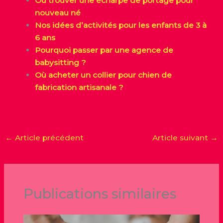
Où trouver une écharpe de portage pour
nouveau né
Nos idées d’activités pour les enfants de 3 à
6 ans
Pourquoi passer par une agence de
babysitting ?
Où acheter un collier pour chien de
fabrication artisanale ?
←
Article précédent
Article suivant
→
Publications similaires