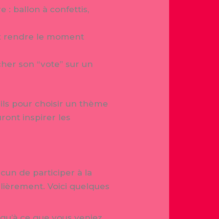
 : ballon à confettis,
et rendre le moment
her son “vote” sur un
seils pour choisir un thème
ront inspirer les
cun de participer à la
ulièrement. Voici quelques
squ’à ce que vous veniez