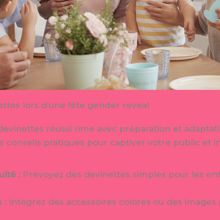
ettes lors d’une fête gender reveal
devinettes réussi rime avec préparation et adaptati
s conseils pratiques pour captiver votre public et ins
ulté :
Prévoyez des devinettes simples pour les enfa
 :
Intégrez des accessoires colorés ou des images p