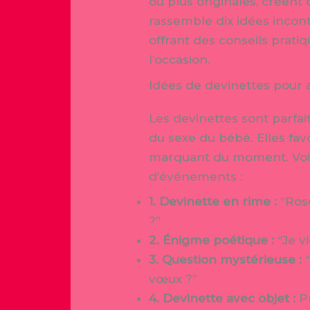
ou plus originales, créen
rassemble dix idées incont
offrant des conseils pratiq
l’occasion.
Idées de devinettes pour 
Les devinettes sont parfait
du sexe du bébé. Elles fav
marquant du moment. Voici
d’événements :
1. Devinette en rime :
“Rose
?”
2. Énigme poétique :
“Je v
3. Question mystérieuse :
“
vœux ?”
4. Devinette avec objet :
Pr