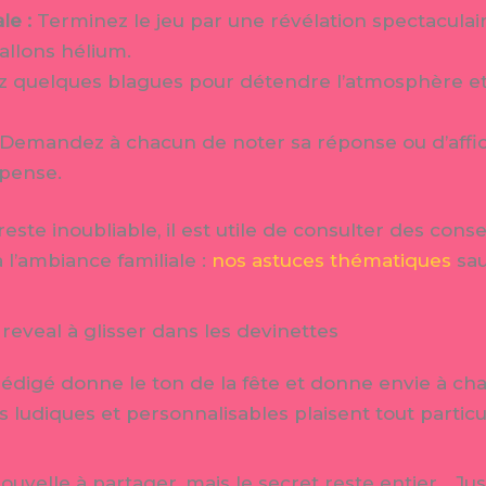
le :
Terminez le jeu par une révélation spectaculaire
allons hélium.
z quelques blagues pour détendre l’atmosphère 
Demandez à chacun de noter sa réponse ou d’affic
spense.
reste inoubliable, il est utile de consulter des con
l’ambiance familiale :
nos astuces thématiques
sau
 reveal à glisser dans les devinettes
 rédigé donne le ton de la fête et donne envie à cha
s ludiques et personnalisables plaisent tout partic
uvelle à partager, mais le secret reste entier… Ju