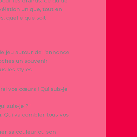
pour les grands. Ce guide
vélation unique, tout en
s, quelle que soit
 de jeu autour de l’annonce
proches un souvenir
s les styles
ai vos cœurs ! Qui suis-je
i suis-je ?”
u. Qui va combler tous vos
ner sa couleur ou son