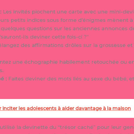
:
Les invités piochent une carte avec une mini-devine
urs petits indices sous forme d’énigmes mènent à l
quelques questions sur les anciennes annonces de
sauront-ils deviner cette fois-ci ?”
langez des affirmations drôles sur la grossesse et
tez une échographie habilement retouchée ou en
s.
é :
Faites deviner des mots liés au sexe du bébé, e
 inciter les adolescents à aider davantage à la maison
ilisé la devinette du “trésor caché” pour leur gen