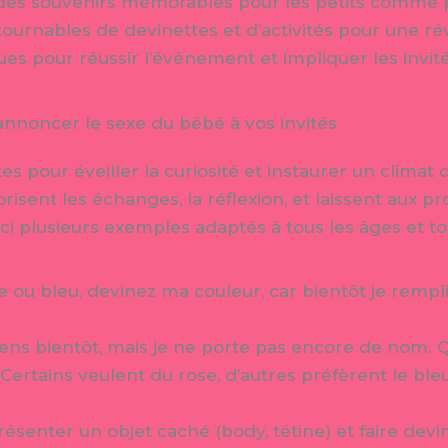
t des souvenirs mémorables pour les petits comme 
ournables de devinettes et d’activités pour une ré
ues pour réussir l’événement et impliquer les invité
annoncer le sexe du bébé à vos invités
es pour éveiller la curiosité et instaurer un climat
orisent les échanges, la réflexion, et laissent aux 
 plusieurs exemples adaptés à tous les âges et tou
 ou bleu, devinez ma couleur, car bientôt je remplir
iens bientôt, mais je ne porte pas encore de nom. Qu
Certains veulent du rose, d’autres préfèrent le ble
ésenter un objet caché (body, tétine) et faire devi