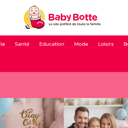
le
Santé
Education
Mode
Loisirs
B