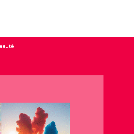
eauté