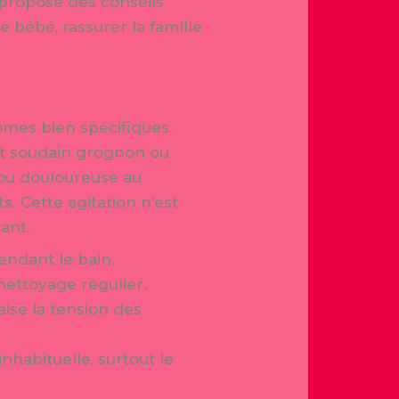
propose des conseils
e bébé, rassurer la famille
ômes bien spécifiques.
ent soudain grognon ou
 ou douloureuse au
s. Cette agitation n’est
ant.
endant le bain.
 nettoyage régulier.
ise la tension des
inhabituelle, surtout le