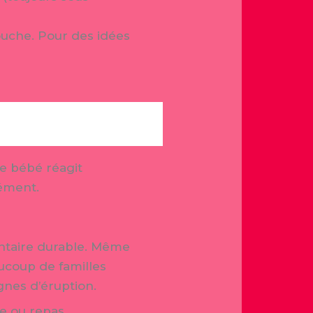
bouche. Pour des idées
ue bébé réagit
rément.
entaire durable. Même
aucoup de familles
ignes d’éruption.
e ou repas.