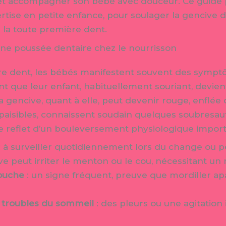
et accompagner son bébé avec douceur. Ce guide 
ertise en petite enfance, pour soulager la gencive d
e la toute première dent.
une poussée dentaire chez le nourrisson
re dent, les bébés manifestent souvent des sympt
ent que leur enfant, habituellement souriant, devi
 gencive, quant à elle, peut devenir rouge, enflée
s paisibles, connaissent soudain quelques soubresaut
le reflet d’un bouleversement physiologique import
: à surveiller quotidiennement lors du change ou p
ave peut irriter le menton ou le cou, nécessitant un
bouche
: un signe fréquent, preuve que mordiller apa
troubles du sommeil
: des pleurs ou une agitation 