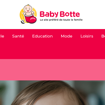
le
Santé
Education
Mode
Loisirs
B