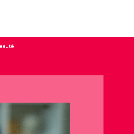
eauté