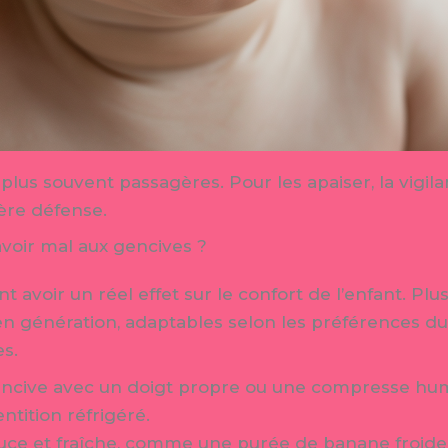
 plus souvent passagères. Pour les apaiser, la vigil
ière défense.
avoir mal aux gencives ?
 avoir un réel effet sur le confort de l’enfant. Plu
n génération, adaptables selon les préférences du
s.
encive avec un doigt propre ou une compresse hum
tition réfrigéré.
ouce et fraîche, comme une purée de banane froide