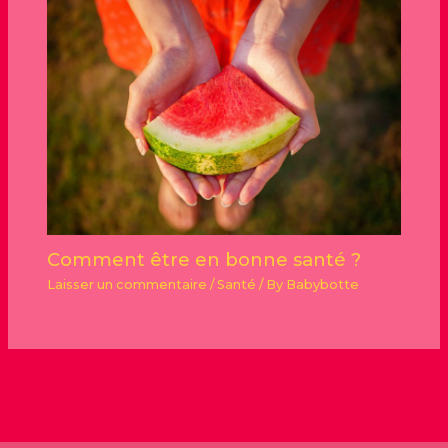
Comment être en bonne santé ?
Laisser un commentaire
/
Santé
/ By
Babybotte