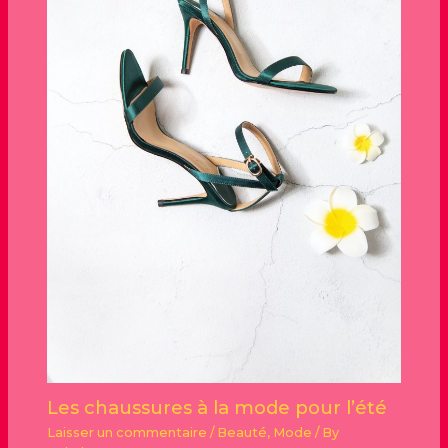
Les chaussures à la mode pour l’été
Laisser un commentaire
/
Beauté
,
Mode
/ By