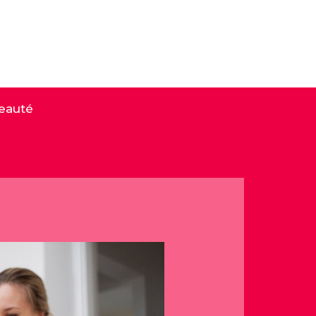
eauté