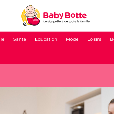
le
Santé
Education
Mode
Loisirs
B