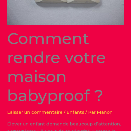
Comment
rendre votre
maison
babyproof ?
Laisser un commentaire
/
Enfants
/ Par
Manon
Élever un enfant demande beaucoup d’attention,