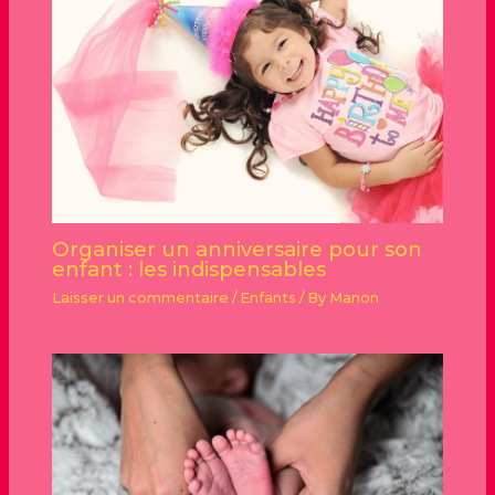
Organiser un anniversaire pour son
enfant : les indispensables
Laisser un commentaire
/
Enfants
/ By
Manon