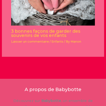
3 bonnes façons de garder des
souvenirs de vos enfants
Laisser un commentaire
/
Enfants
/ By
Manon
A propos de Babybotte
Découvrez sur
Babybotte
, un ensemble de