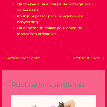
Où trouver une écharpe de portage pour
nouveau né
Pourquoi passer par une agence de
babysitting ?
Où acheter un collier pour chien de
fabrication artisanale ?
←
Article précédent
Article suivant
→
Publications similaires