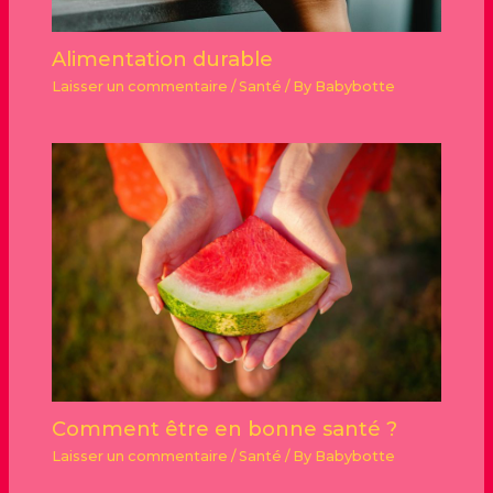
Alimentation durable
Laisser un commentaire
/
Santé
/ By
Babybotte
Comment être en bonne santé ?
Laisser un commentaire
/
Santé
/ By
Babybotte