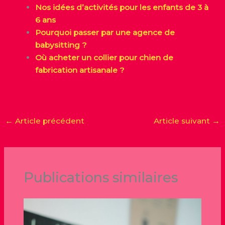
Nos idées d’activités pour les enfants de 3 à
6 ans
Pourquoi passer par une agence de
babysitting ?
Où acheter un collier pour chien de
fabrication artisanale ?
←
Article précédent
Article suivant
→
Publications similaires