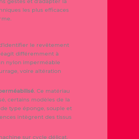
ns gestes et d’adapter la
hniques les plus efficaces
orme.
d’identifier le revêtement
 réagit différemment à
c un nylon imperméable
rrage, voire altération
perméabilisé
. Ce matériau
sé, certains modèles de la
 de type éponge, souple et
ences intègrent des tissus
achine sur cycle délicat,