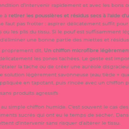
condition d’intervenir rapidement et avec les bons ou
te à
retirer les poussières et résidus secs à l’aide d
 ne faut pas frotter : aspirer délicatement suffit pou
ou les plis du tissu. Si le pouf est suffisamment lég
d’éliminer une bonne partie des miettes et résidus
e proprement dit.
Un chiffon microfibre légèreme
licatement les zones tachées. Le geste est impor
d’étaler la tache ou de créer une auréole disgracieus
une solution légèrement savonneuse (eau tiède + qu
appliquée en tapotant, puis rincée avec un chiffon 
 sans produits agressifs
 au simple chiffon humide. C’est souvent le cas des
liments sucrés qui ont eu le temps de sécher. Dans
ent d’intervenir sans risquer d’altérer le tissu.