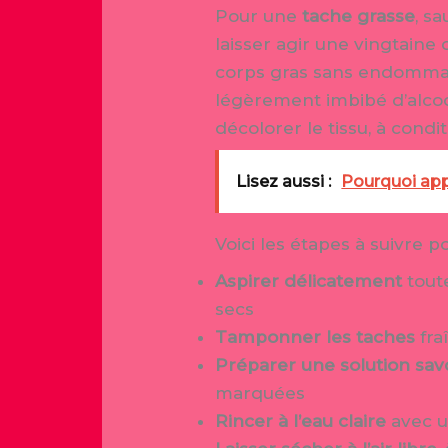
Pour une
tache grasse
, s
laisser agir une vingtaine
corps gras sans endommag
légèrement imbibé d’alcoo
décolorer le tissu, à condi
Lisez aussi :
Pourquoi appr
Voici les étapes à suivre 
Aspirer délicatement
toute
secs
Tamponner les taches
fra
Préparer une solution sa
marquées
Rincer à l’eau claire
avec u