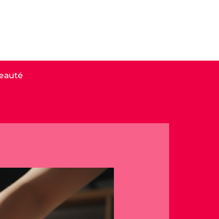
eauté