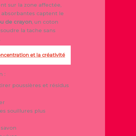
nt sur la zone affectée,
s absorbantes captent le
ou de crayon
, un coton
ssoudre la tache sans
.
centration et la créativité
n :
irer poussières et résidus
er
les souillures plus
 savon