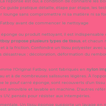
La réponse est oui, à condition de connaître les bo
Ce guide pratique détaille, étape par étape, les tec
er lounge sans compromettre ni sa matière ni sa f
 Fatboy avant de commencer le nettoyage
 éponge ou produit nettoyant, il est indispensable 
boy propose plusieurs types de tissus
, et chacun
 et à la friction. Confondre un tissu polyester ave
s désastreux : décoloration, déformation du rembou
omme l’Original Fatboy, sont fabriqués en
nylon im
eau et à de nombreuses salissures légères. À l’oppo
le pouf carré éponge, sont recouverts d’un tissu
est amovible et lavable en machine. D’autres référ
les UV, pensés pour résister aux intempéries.
damentale. Un tissu éponge supporte un lavage en m