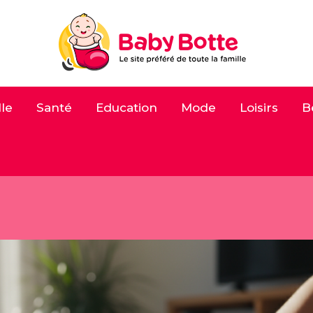
le
Santé
Education
Mode
Loisirs
B