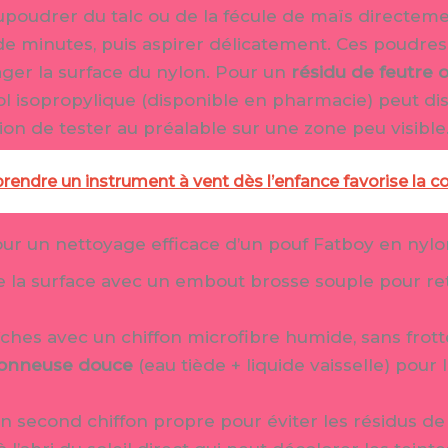
aupoudrer du talc ou de la fécule de maïs directeme
 de minutes, puis aspirer délicatement. Ces poudre
er la surface du nylon. Pour un
résidu de feutre 
l isopropylique (disponible en pharmacie) peut di
tion de tester au préalable sur une zone peu visible
endre un instrument à vent dès l’enfance favorise la con
pour un nettoyage efficace d’un pouf Fatboy en nylo
 la surface avec un embout brosse souple pour ret
îches avec un chiffon microfibre humide, sans frott
vonneuse douce
(eau tiède + liquide vaisselle) pour 
n second chiffon propre pour éviter les résidus de