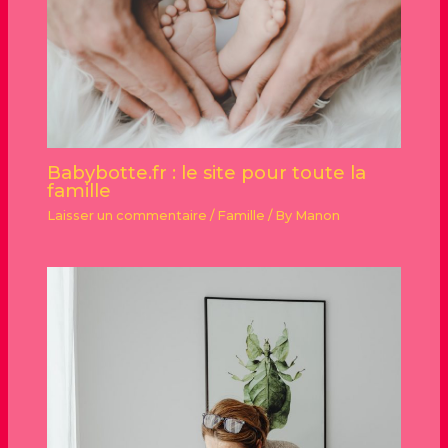
Babybotte.fr : le site pour toute la
famille
Laisser un commentaire
/
Famille
/ By
Manon