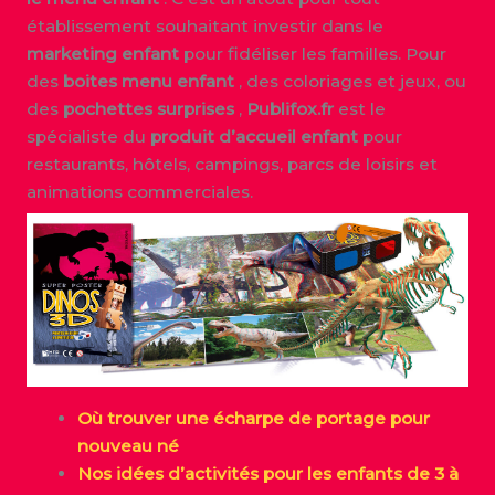
établissement souhaitant investir dans le
marketing enfant
pour fidéliser les familles. Pour
des
boites menu enfant
, des coloriages et jeux, ou
des
pochettes surprises
,
Publifox.fr
est le
spécialiste du
produit d’accueil enfant
pour
restaurants, hôtels, campings, parcs de loisirs et
animations commerciales.
Où trouver une écharpe de portage pour
nouveau né
Nos idées d’activités pour les enfants de 3 à