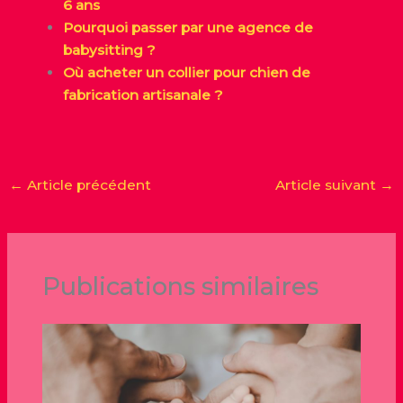
6 ans
Pourquoi passer par une agence de
babysitting ?
Où acheter un collier pour chien de
fabrication artisanale ?
←
Article précédent
Article suivant
→
Publications similaires