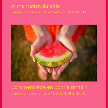
Alimentation durable
Laisser un commentaire
/
Santé
/ By
Babybotte
Comment être en bonne santé ?
Laisser un commentaire
/
Santé
/ By
Babybotte