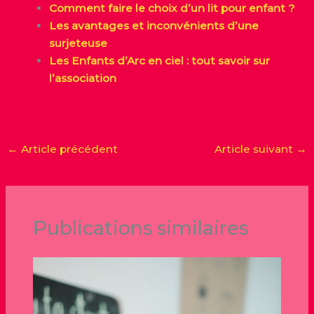
Comment faire le choix d’un lit pour enfant ?
Les avantages et inconvénients d’une
surjeteuse
Les Enfants d’Arc en ciel : tout savoir sur
l’association
←
Article précédent
Article suivant
→
Publications similaires