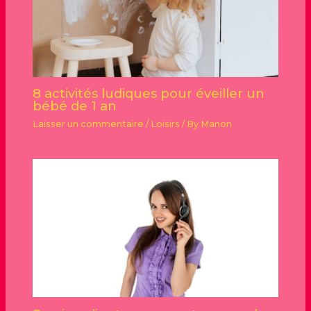
8 activités ludiques pour éveiller un
bébé de 1 an
Laisser un commentaire
/
Loisirs
/ By
Manon