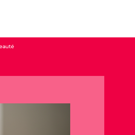
eauté