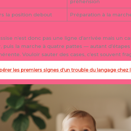
préhension
rs la position debout
Préparation à la marche
 assise n’est donc pas une ligne d’arrivée mais un ca
r, puis la marche à quatre pattes — autant d’étapes
rente. Vouloir sauter des cases, c’est souvent fragi
rer les premiers signes d’un trouble du langage chez l