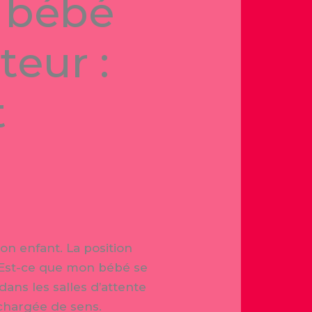
e bébé
eur :
t
on enfant. La position
s. Est-ce que mon bébé se
 dans les salles d’attente
 chargée de sens.