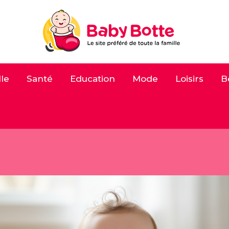
le
Santé
Education
Mode
Loisirs
B