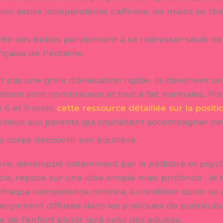
tion assise indépendante s’affirme, les mains se li
ité des bébés parviennent à se redresser seuls depu
çaise de Pédiatrie.
 pas une grille d’évaluation rigide. Ils dessinent 
riations sont nombreuses et tout à fait normales. 
 6 et 9 mois,
cette ressource détaillée sur la positi
écieux aux parents qui souhaitent accompagner cet
 le corps découvrir son équilibre
libre, développé notamment par la pédiatre et psy
ècle, repose sur une idée simple mais profonde : le
chaque compétence motrice, à condition qu’on lui e
largement diffusée dans les pratiques de puéricult
 de l’enfant plutôt qu’à celui des adultes.