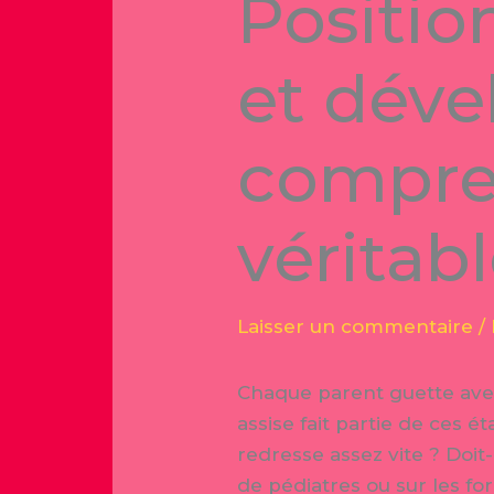
Positio
et dév
compren
véritab
Laisser un commentaire
/
Chaque parent guette avec
assise fait partie de ces é
redresse assez vite ? Doit-
de pédiatres ou sur les f