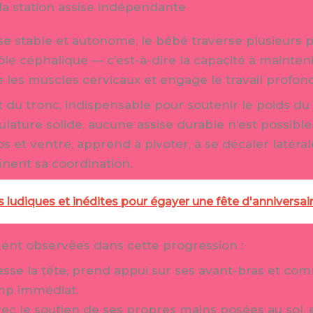
la station assise indépendante
ise stable et autonome, le bébé traverse plusieurs
le céphalique — c’est-à-dire la capacité à mainten
se les muscles cervicaux et engage le travail profon
 du tronc, indispensable pour soutenir le poids du
ulature solide, aucune assise durable n’est possibl
os et ventre, apprend à pivoter, à se décaler latér
inent sa coordination.
 ludiques et inédites pour égayer une fête d'anniversai
ent observées dans cette progression :
sse la tête, prend appui sur ses avant-bras et co
amp immédiat.
avec le soutien de ses propres mains posées au sol, 