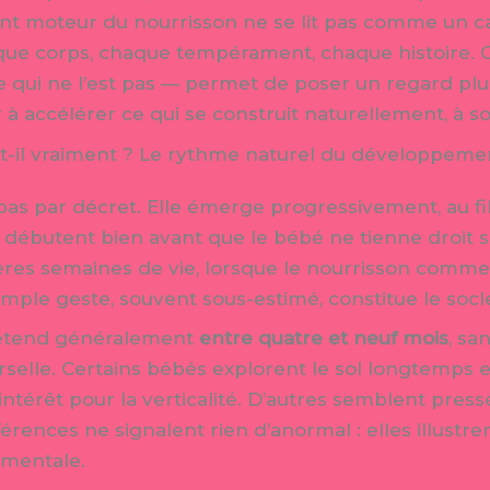
 moteur du nourrisson ne se lit pas comme un calen
aque corps, chaque tempérament, chaque histoire.
 qui ne l’est pas — permet de poser un regard plu
 à accélérer ce qui se construit naturellement, à 
it-il vraiment ? Le rythme naturel du développem
e pas par décret. Elle émerge progressivement, au 
 débutent bien avant que le bébé ne tienne droit s
s semaines de vie, lorsque le nourrisson commenc
imple geste, souvent sous-estimé, constitue le socle
s’étend généralement
entre quatre et neuf mois
, sa
elle. Certains bébés explorent le sol longtemps e
ntérêt pour la verticalité. D’autres semblent pressé
férences ne signalent rien d’anormal : elles illustr
ementale.