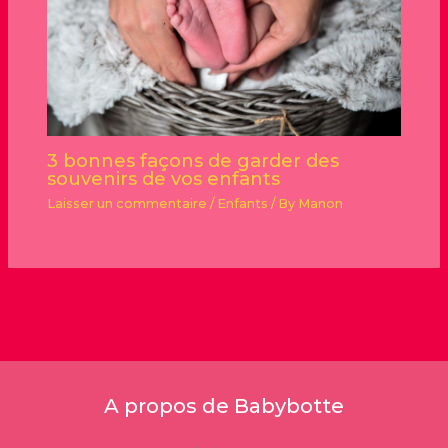
3 bonnes façons de garder des
souvenirs de vos enfants
Laisser un commentaire
/
Enfants
/ By
Manon
A propos de Babybotte