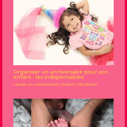
Organiser un anniversaire pour son
enfant : les indispensables
Laisser un commentaire
/
Enfants
/ By
Manon