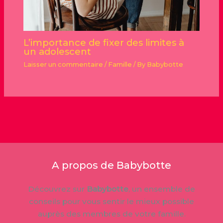
L’importance de fixer des limites à
un adolescent
Laisser un commentaire
/
Famille
/ By
Babybotte
A propos de Babybotte
Découvrez sur
Babybotte
, un ensemble de
conseils pour vous sentir le mieux possible
auprès des membres de votre famille.