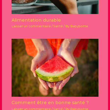
Alimentation durable
Laisser un commentaire
/
Santé
/ By
Babybotte
Comment être en bonne santé ?
Laisser un commentaire
/
Santé
/ By
Babybotte