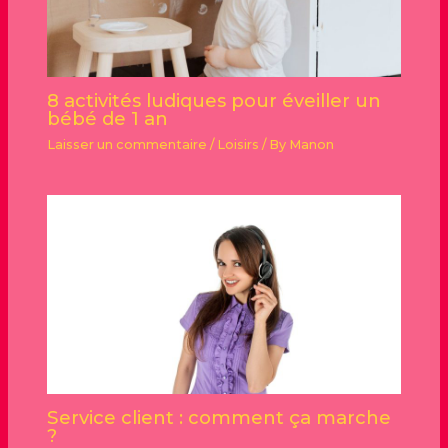
8 activités ludiques pour éveiller un
bébé de 1 an
Laisser un commentaire
/
Loisirs
/ By
Manon
Service client : comment ça marche
?