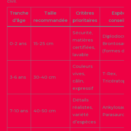
civil.
Tranche
Taille
Critères
Espèces
d’âge
recommandée
prioritaires
conseillé
Sécurité,
Diplodocus,
matières
0-2 ans
15-25 cm
Brontosaure
certifiées,
(formes dou
lavable
Couleurs
vives,
T-Rex,
3-6 ans
30-40 cm
câlin,
Tricératops
expressif
Détails
réalistes,
Ankylosaure
7-10 ans
40-50 cm
variété
Parasaurolo
d’espèces