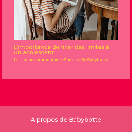
L’importance de fixer des limites à
un adolescent
Laisser un commentaire
/
Famille
/ By
Babybotte
A propos de Babybotte