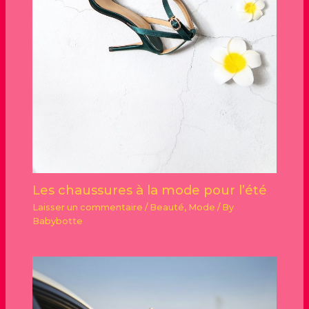
Les chaussures à la mode pour l’été
Laisser un commentaire
/
Beauté
,
Mode
/ By
Babybotte