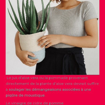
Le jus d’aloe vera ou la pommade provenant
directement de la plante d’aloe vera devrait suffire
à
soulager les démangeaisons associées à une
piqûre de moustique
.
Le vinaigre de cidre de pomme