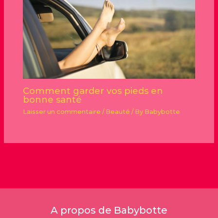
Comment garder vos pieds en
bonne santé
Laisser un commentaire
/
Beauté
/ By
Babybotte
A propos de Babybotte